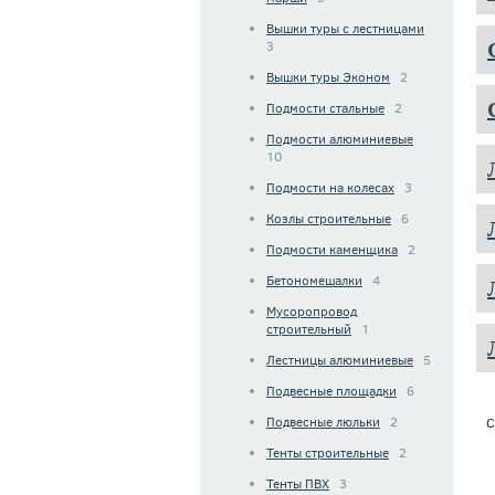
Вышки туры с лестницами
3
Вышки туры Эконом
2
Подмости стальные
2
Подмости алюминиевые
10
Подмости на колесах
3
Козлы строительные
6
Подмости каменщика
2
Бетономешалки
4
Мусоропровод
строительный
1
Лестницы алюминиевые
5
Подвесные площадки
6
Подвесные люльки
2
С
Тенты строительные
2
Тенты ПВХ
3